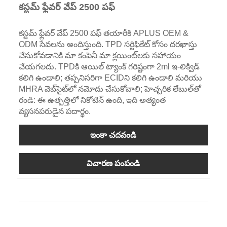
కస్టమ్ ఫ్లేవర్ వేప్ 2500 పఫ్
కస్టమ్ ఫ్లేవర్ వేప్ 2500 పఫ్ తయారీకి APLUS OEM &
ODM సేవలను అందిస్తుంది. TPD సర్టిఫికేట్ కోసం దరఖాస్తు
చేసుకోవడానికి మా కంపెనీ మా క్లయింట్‌లకు సహాయం
చేయగలదు. TPDకి ఆయిల్ ట్యాంక్ గరిష్టంగా 2ml ఇ-లిక్విడ్
కలిగి ఉండాలి; తప్పనిసరిగా ECIDని కలిగి ఉండాలి మరియు
MHRA వెబ్‌సైట్‌లో నమోదు చేసుకోవాలి; హెచ్చరిక లేబుల్‌తో
రండి: ఈ ఉత్పత్తిలో నికోటిన్ ఉంది, ఇది అత్యంత
వ్యసనపరుడైన పదార్థం.
ఇంకా చదవండి
విచారణ పంపండి