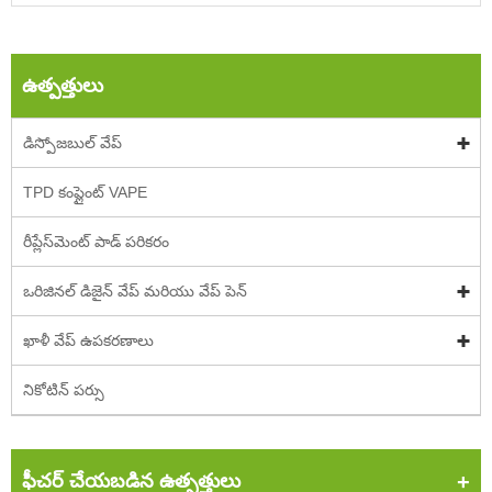
ఉత్పత్తులు
డిస్పోజబుల్ వేప్
TPD కంప్లైంట్ VAPE
రీప్లేస్‌మెంట్ పాడ్ పరికరం
ఒరిజినల్ డిజైన్ వేప్ మరియు వేప్ పెన్
ఖాళీ వేప్ ఉపకరణాలు
నికోటిన్ పర్సు
ఫీచర్ చేయబడిన ఉత్పత్తులు