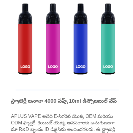
స్ట్రాబెర్రీ బనానా 4000 పఫ్స్ 10ml డిస్పోజబుల్ వేప్
APLUS VAPE అనేది E-సిగరెట్ యొక్క OEM మరియు
ODM ఫ్యాక్టరీ. క్లయింట్ యొక్క అవసరాలకు అనుగుణంగా
మా R&D బృందం ID డిజైన్‌ను అందించగలదు. ఈ స్ట్రాబెర్రీ