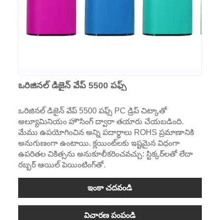
ఒరిజినల్ డిజైన్ వేప్ 5500 పఫ్స్
ఒరిజినల్ డిజైన్ వేప్ 5500 పఫ్స్ PC డ్రిప్ చిట్కాతో
అల్యూమినియం హౌసింగ్ ద్వారా తయారు చేయబడింది.
మేము ఉపయోగించిన అన్ని పదార్థాలు ROHS ప్రమాణానికి
అనుగుణంగా ఉంటాయి. క్లయింట్‌లకు ఇష్టమైన విధంగా
ఉపరితల చికిత్సను అనుకూలీకరించవచ్చు: స్టిక్కర్‌లతో లేదా
రబ్బర్ ఆయిల్ పెయింటింగ్‌తో.
ఇంకా చదవండి
విచారణ పంపండి