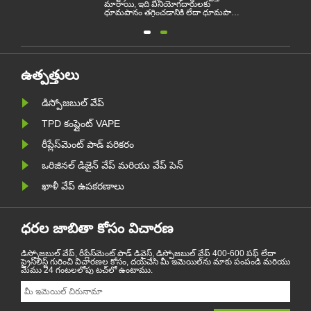
మారాయి, ఇది వినియోగదారులకు
ధూమపానం తగ్గించడానికి లేదా ధూమపానం
న్ని
వదులుకోవడానికి సహాయపడుతుంది. ఈ
ేశంగా
వ్యాసం వివిధ దేశాల ప్రకారం ఎలక్ట్రానిక్
సిగరెట్ల చట్టాలు మరియు నిబంధనలను
లో
వివరిస్తుంది. ఇంకా, కొన్ని దేశాలు ఉన్నాయి
మరియు ప్రాంతాలు వాపింగ్ ఉత్పత్తులను
నిషేధించాయ......
ఉత్పత్తులు
డిస్పోజబుల్ వేప్
TPD కంప్లైంట్ VAPE
రీప్లేస్‌మెంట్ పాడ్ పరికరం
ఒరిజినల్ డిజైన్ వేప్ మరియు వేప్ పెన్
ఖాళీ వేప్ ఉపకరణాలు
ధరల జాబితా కోసం విచారణ
డిస్పోజబుల్ వేప్, రీప్లేస్‌మెంట్ పాడ్ డివైస్, డిస్పోజబుల్ వేప్ 400-600 పఫ్ లేదా
ప్రైస్‌లిస్ట్ గురించి విచారణల కోసం, దయచేసి మీ ఇమెయిల్‌ను మాకు పంపండి మరియు
మేము 24 గంటలలోపు టచ్‌లో ఉంటాము.