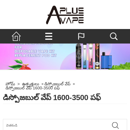
హోమ్
>
ఉత్పత్తులు
డిస్పోజబుల్ వేప్
>
>
డిస్పోజబుల్ వేప్ 1600-3500 పఫ్
డిస్పోజబుల్ వేప్ 1600-3500 పఫ్