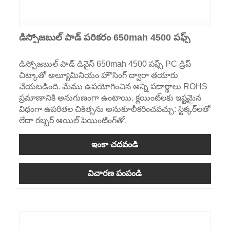
డిస్పోజబుల్ పాడ్ పరికరం 650mah 4500 పఫ్స్
డిస్పోజబుల్ పాడ్ డివైస్ 650mah 4500 పఫ్స్ PC డ్రిప్
చిట్కాతో అల్యూమినియం హౌసింగ్ ద్వారా తయారు
చేయబడింది. మేము ఉపయోగించిన అన్ని పదార్థాలు ROHS
ప్రమాణానికి అనుగుణంగా ఉంటాయి. క్లయింట్‌లకు ఇష్టమైన
విధంగా ఉపరితల చికిత్సను అనుకూలీకరించవచ్చు: స్టిక్కర్‌లతో
లేదా రబ్బర్ ఆయిల్ పెయింటింగ్‌తో.
ఇంకా చదవండి
విచారణ పంపండి