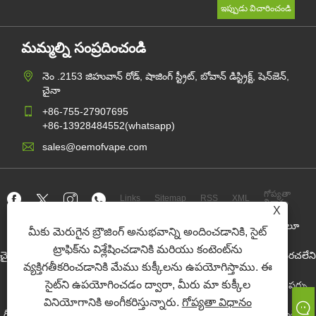
మమ్మల్ని సంప్రదించండి
నెం .2153 జిహువాన్ రోడ్, షాజింగ్ స్ట్రీట్, బోవాన్ డిస్ట్రిక్ట్, షెన్‌జెన్,
చైనా
+86-755-27907695
+86-13928484552(whatsapp)
sales@oemofvape.com
గోప్యతా
Links
Sitemap
RSS
XML
విధానం
X
కాపీరైట్ © 2022 APLUS ప్రెసిషన్ టెక్నాలజీ కో., లిమిటెడ్. అన్ని హక్కులూ
మీకు మెరుగైన బ్రౌజింగ్ అనుభవాన్ని అందించడానికి, సైట్
ప్రత్యేకించుకోవడమైనది.
ట్రాఫిక్‌ను విశ్లేషించడానికి మరియు కంటెంట్‌ను
చైనా కార్ట్రిడ్జ్ తయారీదారు, పున lace స్థాపన పాడ్ పరికరం, పునర్వినియోగపరచలేని
వేప్, OEM వేప్ ఫ్యాక్టరీ, ఎలక్ట్రానిక్ సిగరెట్
వ్యక్తిగతీకరించడానికి మేము కుక్కీలను ఉపయోగిస్తాము. ఈ
సైట్‌ని ఉపయోగించడం ద్వారా, మీరు మా కుక్కీల
నికోటిన్ పర్సు టోకు వ్యాపారి, నికోటిన్ పర్సు సరఫరాదారు, OEM నికోటిన్ పర్సు
ఫ్యాక్టరీ, OEM స్నస్ ఫ్యాక్టరీ, నికోటిన్ పర్సు, ప్రిఫిల్డ్ పాడ్ పరికరం,
వినియోగానికి అంగీకరిస్తున్నారు.
గోప్యతా విధానం
రీఫిల్డ్ పాడ్ పరికరం, పాడ్ సిస్టమ్, క్లోజ్డ్ పాడ్ పరికరం, ఓపెన్ పాడ్ కిట్, ఇ-లిక్విడ్, ఇ-