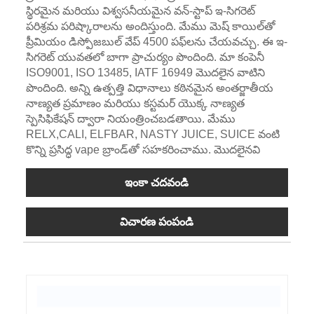
స్థిరమైన మరియు విశ్వసనీయమైన వన్-స్టాప్ ఇ-సిగరెట్
పరిశ్రమ పరిష్కారాలను అందిస్తుంది. మేము మెష్ కాయిల్‌తో
ప్రీమియం డిస్పోజబుల్ వేప్ 4500 పఫ్‌లను చేయవచ్చు. ఈ ఇ-
సిగరెట్ యువతలో బాగా ప్రాచుర్యం పొందింది. మా కంపెనీ
ISO9001, ISO 13485, IATF 16949 మొదలైన వాటిని
పొందింది. అన్ని ఉత్పత్తి విధానాలు కఠినమైన అంతర్జాతీయ
నాణ్యత ప్రమాణం మరియు కస్టమర్ యొక్క నాణ్యత
స్పెసిఫికేషన్ ద్వారా నియంత్రించబడతాయి. మేము
RELX,CALI, ELFBAR, NASTY JUICE, SUICE వంటి
కొన్ని ప్రసిద్ధ vape బ్రాండ్‌తో సహకరించాము. మొదలైనవి
ఇంకా చదవండి
విచారణ పంపండి