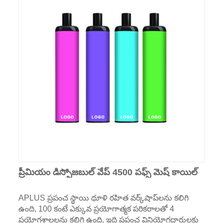
ప్రీమియం డిస్పోజబుల్ వేప్ 4500 పఫ్స్ మెష్ కాయిల్
APLUS ప్రపంచ స్థాయి ధూళి రహిత వర్క్‌షాప్‌లను కలిగి
ఉంది, 100 కంటే ఎక్కువ ప్రయోగాత్మక పరికరాలతో 4
ప్రయోగశాలలను కలిగి ఉంది, ఇది ప్రపంచ వినియోగదారులకు