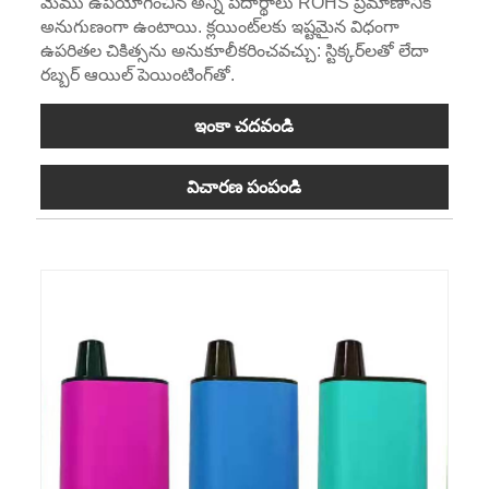
మేము ఉపయోగించిన అన్ని పదార్థాలు ROHS ప్రమాణానికి
అనుగుణంగా ఉంటాయి. క్లయింట్‌లకు ఇష్టమైన విధంగా
ఉపరితల చికిత్సను అనుకూలీకరించవచ్చు: స్టిక్కర్‌లతో లేదా
రబ్బర్ ఆయిల్ పెయింటింగ్‌తో.
ఇంకా చదవండి
విచారణ పంపండి