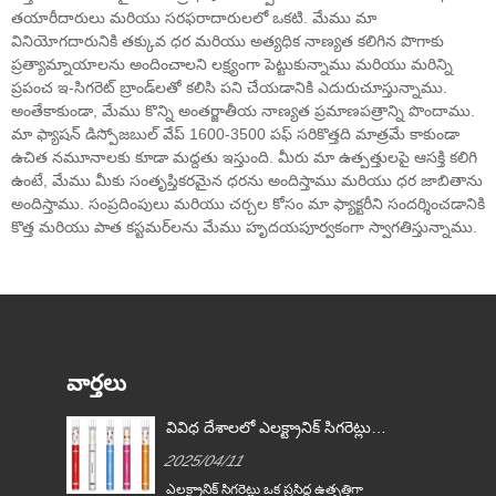
తయారీదారులు మరియు సరఫరాదారులలో ఒకటి. మేము మా
వినియోగదారునికి తక్కువ ధర మరియు అత్యధిక నాణ్యత కలిగిన పొగాకు
ప్రత్యామ్నాయాలను అందించాలని లక్ష్యంగా పెట్టుకున్నాము మరియు మరిన్ని
ప్రపంచ ఇ-సిగరెట్ బ్రాండ్‌లతో కలిసి పని చేయడానికి ఎదురుచూస్తున్నాము.
అంతేకాకుండా, మేము కొన్ని అంతర్జాతీయ నాణ్యత ప్రమాణపత్రాన్ని పొందాము.
మా ఫ్యాషన్ డిస్పోజబుల్ వేప్ 1600-3500 పఫ్ సరికొత్తది మాత్రమే కాకుండా
ఉచిత నమూనాలకు కూడా మద్దతు ఇస్తుంది. మీరు మా ఉత్పత్తులపై ఆసక్తి కలిగి
ఉంటే, మేము మీకు సంతృప్తికరమైన ధరను అందిస్తాము మరియు ధర జాబితాను
అందిస్తాము. సంప్రదింపులు మరియు చర్చల కోసం మా ఫ్యాక్టరీని సందర్శించడానికి
కొత్త మరియు పాత కస్టమర్‌లను మేము హృదయపూర్వకంగా స్వాగతిస్తున్నాము.
వార్తలు
్లను
వివిధ దేశాలలో ఎలక్ట్రానిక్ సిగరెట్లు
చట్టాలు
2025/04/11
ఎలక్ట్రానిక్ సిగరెట్లు ఒక ప్రసిద్ధ ఉత్పత్తిగా