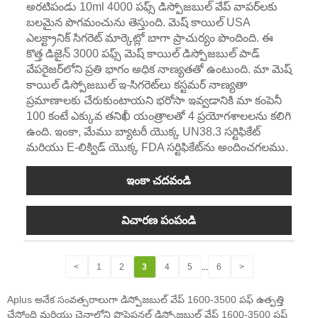
అరటిపండు 10ml 4000 పఫ్స్ డిస్పోజబుల్ వేప్ వాపర్‌లకు
బలమైన పొగమంచును తెస్తుంది. మెష్ కాయిల్ USA
ఎలక్ట్రానిక్ సిగరెట్ మార్కెట్లో బాగా ప్రాచుర్యం పొందింది. ఈ
కొత్త డిజైన్ 3000 పఫ్స్ మెష్ కాయిల్ డిస్పోజబుల్ పాడ్
వేపరైజర్‌లోని ప్రతి భాగం అధిక నాణ్యతతో ఉంటుంది. మా మెష్
కాయిల్ డిస్పోజబుల్ ఇ-సిగరెట్‌లు కస్టమర్ నాణ్యతా
ప్రమాణాలకు చేరుకుంటాయని భరోసా ఇవ్వడానికి మా కంపెనీ
100 కంటే ఎక్కువ తనిఖీ యంత్రాలతో 4 ప్రయోగశాలలను కలిగి
ఉంది. ఇంకా, మేము బ్యాటరీ యొక్క UN38.3 సర్టిఫికేట్
మరియు E-లిక్విడ్ యొక్క FDA సర్టిఫికేట్‌ను అందించగలము.
ఇంకా చదవండి
విచారణ పంపండి
<
1
2
3
4
5
...
6
>
Aplus అనేక సంవత్సరాలుగా డిస్పోజబుల్ వేప్ 1600-3500 పఫ్ ఉత్పత్తి
చేస్తోంది మరియు చైనాలోని ప్రొఫెషనల్ డిస్పోజబుల్ వేప్ 1600-3500 పఫ్