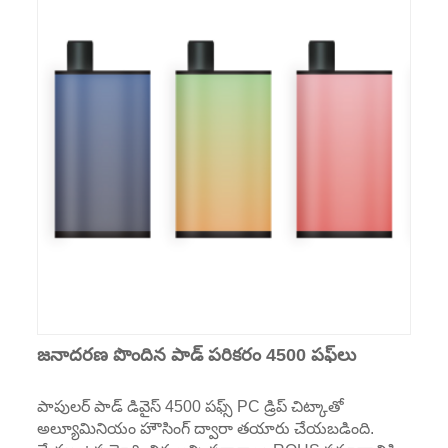
జనాదరణ పొందిన పాడ్ పరికరం 4500 పఫ్‌లు
పాపులర్ పాడ్ డివైస్ 4500 పఫ్స్ PC డ్రిప్ చిట్కాతో
అల్యూమినియం హౌసింగ్ ద్వారా తయారు చేయబడింది.