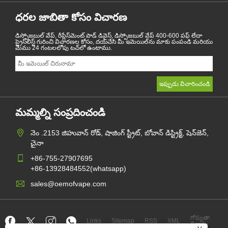
ధరల జాబితా కోసం విచారణ
డిస్పోజబుల్ వేప్, రీప్లేస్‌మెంట్ పాడ్ డివైస్, డిస్పోజబుల్ వేప్ 400-600 పఫ్ లేదా
ప్రైస్‌లిస్ట్ గురించి విచారణల కోసం, దయచేసి మీ ఇమెయిల్‌ను మాకు పంపండి మరియు
మేము 24 గంటలలోపు టచ్‌లో ఉంటాము.
మమ్మల్ని సంప్రదించండి
నెం .2153 జిహువాన్ రోడ్, షాజింగ్ స్ట్రీట్, బోవాన్ డిస్ట్రిక్ట్, షెన్‌జెన్,
చైనా
+86-755-27907695
+86-13928484552(whatsapp)
sales@oemofvape.com
గోప్యతా
Links
Sitemap
RSS
XML
విధానం