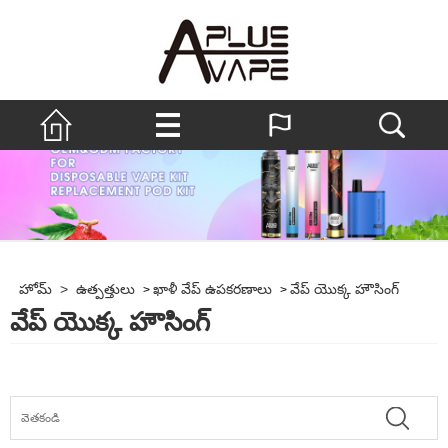
హోమ్
>
ఉత్పత్తులు
ఖాళీ వేప్ ఉపకరణాలు
వేప్ యొక్క హౌసింగ్
>
>
వేప్ యొక్క హౌసింగ్