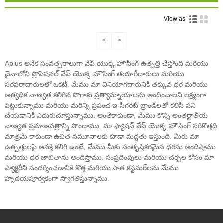
View as
<
>
Aplus అనేక సంవత్సరాలుగా వేప్ యొక్క హౌసింగ్ ఉత్పత్తి చేస్తోంది మరియు
చైనాలోని ప్రొఫెషనల్ వేప్ యొక్క హౌసింగ్ తయారీదారులు మరియు
సరఫరాదారులలో ఒకటి. మేము మా వినియోగదారునికి తక్కువ ధర మరియు
అత్యధిక నాణ్యత కలిగిన పొగాకు ప్రత్యామ్నాయాలను అందించాలని లక్ష్యంగా
పెట్టుకున్నాము మరియు మరిన్ని ప్రపంచ ఇ-సిగరెట్ బ్రాండ్‌లతో కలిసి పని
చేయడానికి ఎదురుచూస్తున్నాము. అంతేకాకుండా, మేము కొన్ని అంతర్జాతీయ
నాణ్యత ప్రమాణపత్రాన్ని పొందాము. మా ఫ్యాషన్ వేప్ యొక్క హౌసింగ్ సరికొత్తది
మాత్రమే కాకుండా ఉచిత నమూనాలకు కూడా మద్దతు ఇస్తుంది. మీరు మా
ఉత్పత్తులపై ఆసక్తి కలిగి ఉంటే, మేము మీకు సంతృప్తికరమైన ధరను అందిస్తాము
మరియు ధర జాబితాను అందిస్తాము. సంప్రదింపులు మరియు చర్చల కోసం మా
ఫ్యాక్టరీని సందర్శించడానికి కొత్త మరియు పాత కస్టమర్‌లను మేము
హృదయపూర్వకంగా స్వాగతిస్తున్నాము.