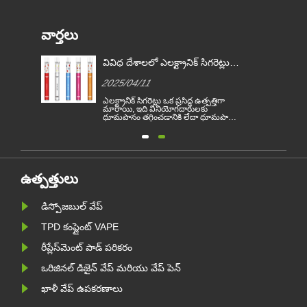
వార్తలు
్లను
వివిధ దేశాలలో ఎలక్ట్రానిక్ సిగరెట్లు
చట్టాలు
2025/04/11
ఎలక్ట్రానిక్ సిగరెట్లు ఒక ప్రసిద్ధ ఉత్పత్తిగా
మారాయి, ఇది వినియోగదారులకు
ధూమపానం తగ్గించడానికి లేదా ధూమపానం
న్ని
వదులుకోవడానికి సహాయపడుతుంది. ఈ
ేశంగా
వ్యాసం వివిధ దేశాల ప్రకారం ఎలక్ట్రానిక్
సిగరెట్ల చట్టాలు మరియు నిబంధనలను
లో
వివరిస్తుంది. ఇంకా, కొన్ని దేశాలు ఉన్నాయి
మరియు ప్రాంతాలు వాపింగ్ ఉత్పత్తులను
నిషేధించాయ......
ఉత్పత్తులు
డిస్పోజబుల్ వేప్
TPD కంప్లైంట్ VAPE
రీప్లేస్‌మెంట్ పాడ్ పరికరం
ఒరిజినల్ డిజైన్ వేప్ మరియు వేప్ పెన్
ఖాళీ వేప్ ఉపకరణాలు