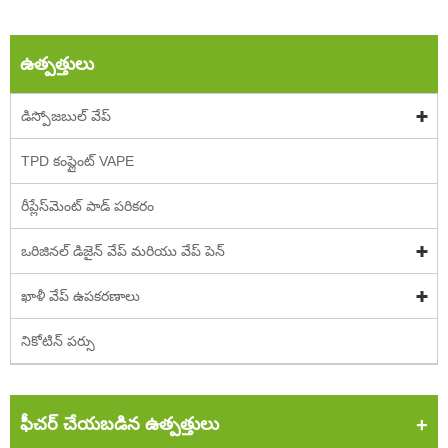
ఉత్పత్తులు
డిస్పోజబుల్ వేప్
TPD కంప్లైంట్ VAPE
రీప్లేస్‌మెంట్ పాడ్ పరికరం
ఒరిజినల్ డిజైన్ వేప్ మరియు వేప్ పెన్
ఖాళీ వేప్ ఉపకరణాలు
నికోటిన్ పర్సు
ఫీచర్ చేయబడిన ఉత్పత్తులు