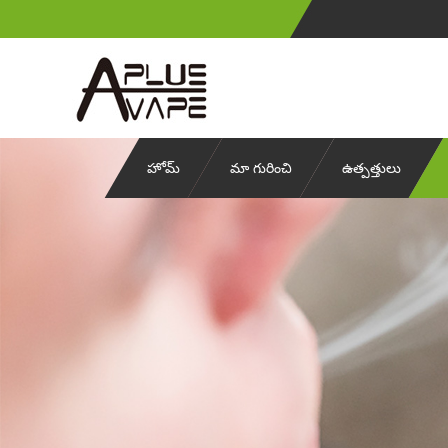
హోమ్
మా గురించి
ఉత్పత్తులు