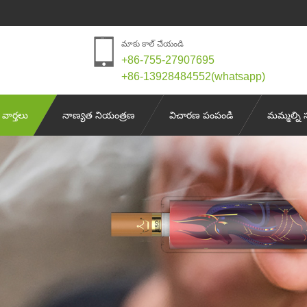
మాకు కాల్ చేయండి
+86-755-27907695
+86-13928484552(whatsapp)
వార్తలు
నాణ్యత నియంత్రణ
విచారణ పంపండి
మమ్మల్ని 