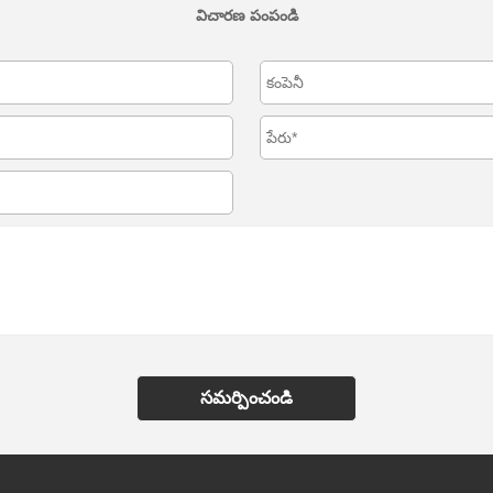
విచారణ పంపండి
సమర్పించండి