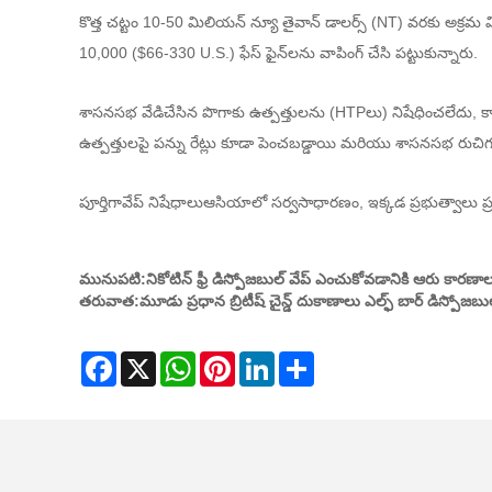
కొత్త చట్టం 10-50 మిలియన్ న్యూ తైవాన్ డాలర్స్ (NT) వరకు అక్రమ 
10,000 ($66-330 U.S.) ఫేస్ ఫైన్‌లను వాపింగ్ చేసి పట్టుకున్నారు.
శాసనసభ వేడిచేసిన పొగాకు ఉత్పత్తులను (HTPలు) నిషేధించలేదు, 
ఉత్పత్తులపై పన్ను రేట్లు కూడా పెంచబడ్డాయి మరియు శాసనసభ రుచిగ
పూర్తిగా
వేప్ నిషేధాలు
ఆసియాలో సర్వసాధారణం, ఇక్కడ ప్రభుత్వాలు ప్
మునుపటి:
నికోటిన్ ఫ్రీ డిస్పోజబుల్ వేప్ ఎంచుకోవడానికి ఆరు కారణా
తరువాత:
మూడు ప్రధాన బ్రిటీష్ చైన్డ్ దుకాణాలు ఎల్ఫ్ బార్ డిస్పోజబ
Facebook
X
WhatsApp
Pinterest
LinkedIn
Share