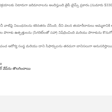
విక్రయాలకు నిటారుగా జరిమానాలను అందిస్తుంది.
తైపీ టైమ్స్ ప్రకారం
.
(సుమారు $330,
కానీ వాటిపై నిబంధనలను కఠినతరం చేసింది, దీని వలన తయారీదారులు అమ్మకానిక
ల పొగాకు ఉత్పత్తులను (సిగరెట్‌లతో సహా) నిషేధించింది మరియు పొగాకును కొనుగో
రపంచ ఆరోగ్య సంస్థ మరియు దాని సిఫార్సులను తరచుగా బానిసలుగా అనుసరిస్తాయ
లు
ుల్ వేప్‌ను తొలగించాయి