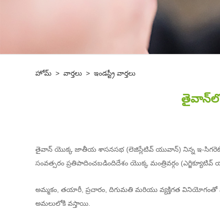
హోమ్
>
వార్తలు
>
ఇండస్ట్రీ వార్తలు
తైవాన్‌
తైవాన్ యొక్క జాతీయ శాసనసభ (లెజిస్లేటివ్ యువాన్) నిన్న ఇ-సిగరెట
సంవత్సరం ప్రతిపాదించబడింది
దేశం యొక్క మంత్రివర్గం (ఎగ్జిక్యూటివ్
అమ్మకం, తయారీ, ప్రచారం, దిగుమతి మరియు వ్యక్తిగత వినియోగంతో స
అమలులోకి వస్తాయి.