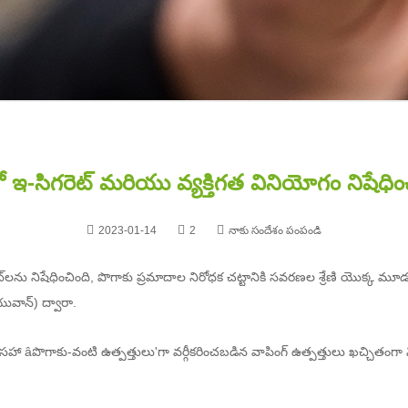
లో ఇ-సిగరెట్ మరియు వ్యక్తిగత వినియోగం నిషేధి
2023-01-14
2
నాకు సందేశం పంపండి
్‌లను నిషేధించింది, పొగాకు ప్రమాదాల నిరోధక చట్టానికి సవరణల శ్రేణి యొక్క మూడ
 యువాన్) ద్వారా.
హా âపొగాకు-వంటి ఉత్పత్తులు'గా వర్గీకరించబడిన వాపింగ్ ఉత్పత్తులు ఖచ్చితంగ