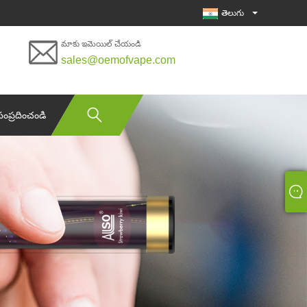
తెలుగు
మాకు ఇమెయిల్ చేయండి
sales@oemofvape.com
సంప్రదించండి