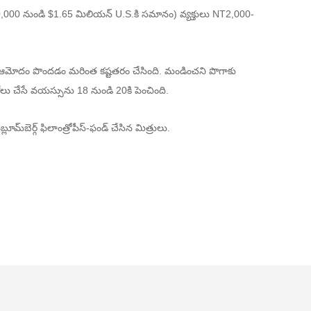
000 నుండి $1.65 మిలియన్ U.S.కి సమానం) వ్యక్తులు NT2,000-
ి ఆమోదం పొందడం మరింత కష్టతరం చేసింది. మండించని పొగాకు
లు చేసే వయస్సును 18 నుండి 20కి పెంచింది.
ి
బ్లూమ్‌బెర్గ్ ఫిలాంత్రోపీస్-ఫండ్ చేసిన మిత్రులు
.