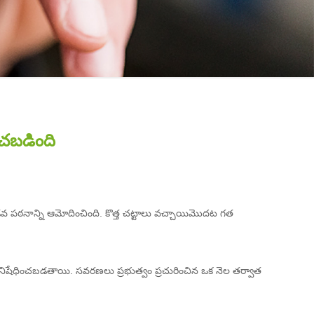
ంచబడింది
వ పఠనాన్ని ఆమోదించింది. కొత్త చట్టాలు వచ్చాయి
మొదట గత
ా నిషేధించబడతాయి. సవరణలు ప్రభుత్వం ప్రచురించిన ఒక నెల తర్వాత