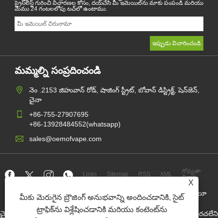
ప్రైస్‌లిస్ట్ గురించి విచారణల కోసం, దయచేసి మీ ఇమెయిల్‌ను మాకు పంపండి మరియు
మేము 24 గంటలలోపు టచ్‌లో ఉంటాము.
మమ్మల్ని సంప్రదించండి
నెం .2153 జిహువాన్ రోడ్, షాజింగ్ స్ట్రీట్, బోవాన్ డిస్ట్రిక్ట్, షెన్‌జెన్,
చైనా
+86-755-27907695
+86-13928484552(whatsapp)
sales@oemofvape.com
గోప్యతా
Links
Sitemap
RSS
XML
విధానం
X
కాపీరైట్ © 2022 APLUS ప్రెసిషన్ టెక్నాలజీ కో., లిమిటెడ్. అన్ని హక్కులూ
మీకు మెరుగైన బ్రౌజింగ్ అనుభవాన్ని అందించడానికి, సైట్
ప్రత్యేకించుకోవడమైనది.
ట్రాఫిక్‌ను విశ్లేషించడానికి మరియు కంటెంట్‌ను
చైనా కార్ట్రిడ్జ్ తయారీదారు, పున lace స్థాపన పాడ్ పరికరం, పునర్వినియోగపరచలేని