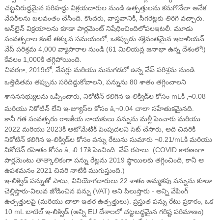
చట్టవిరుద్ధమైన సరిహద్దు విక్రయదారుల నుండి ఉత్పత్తులను కనుగొనేలా అనేక
వేపర్‌లను బలవంతం చేసింది. కొందరు, వాస్తవానికి, సిగరెట్లకు తిరిగి వచ్చారు.
ఆన్‌లైన్ విక్రయాలను కూడా పార్లమెంట్ నిషేధించింది
లోపల
ఇటలీ. మూడు
సంవత్సరాల కంటే తక్కువ సమయంలో, ఒకప్పుడు శక్తివంతమైన ఇటాలియన్
వేప్ పరిశ్రమ 4,000 వ్యాపారాల నుండి (61 మిలియన్ల జనాభా ఉన్న దేశంలో!)
కేవలం 1,000కి తగ్గిపోయింది.
చివరగా, 2019లో, వేపర్లు మరియు మనుగడలో ఉన్న వేప్ పరిశ్రమ నుండి
ఒత్తిడి
తమ తప్పును సరిదిద్దుకోవాలని, పన్నును 80 శాతం తగ్గించాలని
శాసనసభ్యులను ఒప్పించారు
, నికోటిన్ కలిగిన ఇ-లిక్విడ్‌ల కోసం mLకి ‚¬0.08
మరియు నికోటిన్ లేని ఇ-జ్యూస్‌ల కోసం â‚¬0.04 చాలా సహేతుకమైనది.
కానీ గత సంవత్సరం రాజకీయ నాయకులు పన్నును మళ్లీ పెంచారు మరియు
2022 మరియు 2023కి ఆటోమేటిక్ పెంపుదలని సెట్ చేసారు, అది చివరికి
నికోటిన్ కలిగిన ఇ-లిక్విడ్‌ల కోసం పన్ను రేటును సుమారు ¬0.21/mLకి మరియు
నికోటిన్ రహితం కోసం â‚¬0.17కి పెంచింది. వేప్ రసాలు. (COVID కారణంగా
పార్లమెంటు తాత్కాలికంగా పన్ను రేట్లను 2019 స్థాయిలకు తగ్గించింది, కానీ ఆ
ఉపశమనం 2021 చివరి నాటికి ముగుస్తుంది.)
ఇ-లిక్విడ్ పన్నుతో పాటు, వినియోగదారులు 22 శాతం అమ్మకపు పన్నును కూడా
చెల్లిస్తారు-విలువ జోడించిన పన్ను (VAT) అని పిలుస్తారు - అన్ని వేపింగ్
ఉత్పత్తులపై (మరియు చాలా ఇతర ఉత్పత్తులు). ప్రస్తుత పన్ను రేటు ప్రకారం, ఒక
10 mL బాటిల్ ఇ-లిక్విడ్ (అన్ని EU దేశాలలో చట్టబద్ధమైన గరిష్ట పరిమాణం)