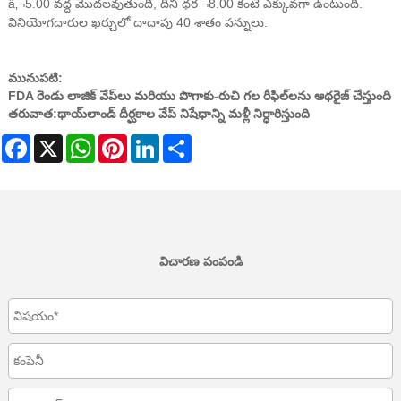
â‚¬5.00 వద్ద మొదలవుతుంది, దీని ధర ¬8.00 కంటే ఎక్కువగా ఉంటుంది.
వినియోగదారుల ఖర్చులో దాదాపు 40 శాతం పన్నులు.
మునుపటి:
FDA రెండు లాజిక్ వేప్‌లు మరియు పొగాకు-రుచి గల రీఫిల్‌లను ఆథరైజ్ చేస్తుంది
తరువాత:
థాయ్‌లాండ్ దీర్ఘకాల వేప్ నిషేధాన్ని మళ్లీ నిర్ధారిస్తుంది
Facebook
X
WhatsApp
Pinterest
LinkedIn
Share
విచారణ పంపండి