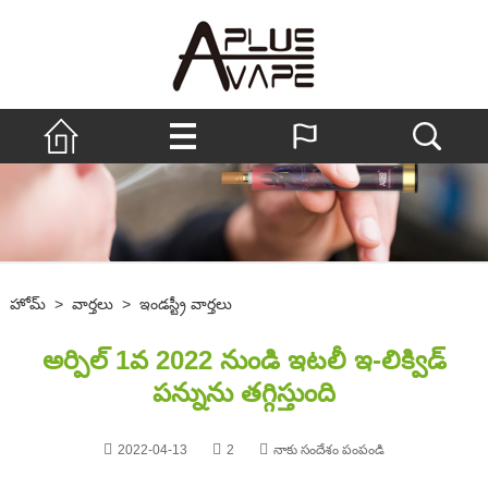
హోమ్
>
వార్తలు
>
ఇండస్ట్రీ వార్తలు
అర్పిల్ 1వ 2022 నుండి ఇటలీ ఇ-లిక్విడ్
పన్నును తగ్గిస్తుంది
2022-04-13
2
నాకు సందేశం పంపండి