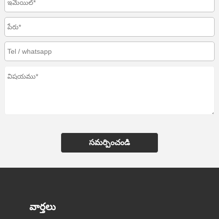
సమర్పించండి
వార్తలు