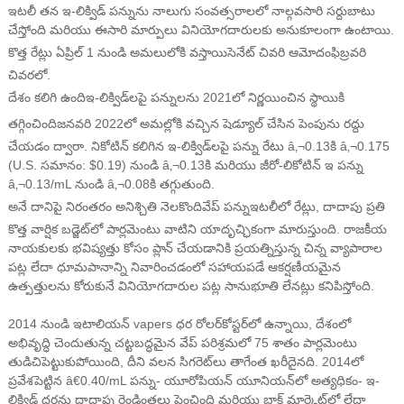
ఇటలీ తన ఇ-లిక్విడ్ పన్నును నాలుగు సంవత్సరాలలో నాల్గవసారి సర్దుబాటు
చేస్తోంది మరియు ఈసారి మార్పులు వినియోగదారులకు అనుకూలంగా ఉంటాయి.
కొత్త రేట్లు ఏప్రిల్ 1 నుండి అమలులోకి వస్తాయి
సెనేట్ చివరి ఆమోదం
ఫిబ్రవరి
చివరలో.
దేశం కలిగి ఉంది
ఇ-లిక్విడ్‌లపై పన్నులను 2021లో నిర్ణయించిన స్థాయికి
తగ్గించింది
జనవరి 2022లో అమల్లోకి వచ్చిన షెడ్యూల్ చేసిన పెంపును రద్దు
చేయడం ద్వారా. నికోటిన్ కలిగిన ఇ-లిక్విడ్‌లపై పన్ను రేటు â‚¬0.13కి â‚¬0.175
(U.S. సమానం: $0.19) నుండి â‚¬0.13కి మరియు జీరో-లికోటిన్ ఇ పన్ను
â‚¬0.13/mL నుండి â‚¬0.08కి తగ్గుతుంది.
అనే దానిపై నిరంతరం అనిశ్చితి నెలకొంది
వేప్ పన్ను
ఇటలీలో రేట్లు, దాదాపు ప్రతి
కొత్త వార్షిక బడ్జెట్‌లో పార్లమెంటు వాటిని యాదృచ్ఛికంగా మారుస్తుంది. రాజకీయ
నాయకులకు భవిష్యత్తు కోసం ప్లాన్ చేయడానికి ప్రయత్నిస్తున్న చిన్న వ్యాపారాల
పట్ల లేదా ధూమపానాన్ని నివారించడంలో సహాయపడే ఆకర్షణీయమైన
ఉత్పత్తులను కోరుకునే వినియోగదారుల పట్ల సానుభూతి లేనట్లు కనిపిస్తోంది.
2014 నుండి ఇటాలియన్ vapers ధర రోలర్‌కోస్టర్‌లో ఉన్నాయి, దేశంలో
అభివృద్ధి చెందుతున్న చట్టబద్ధమైన వేప్ పరిశ్రమలో 75 శాతం పార్లమెంటు
తుడిచిపెట్టుకుపోయింది, దీని వలన సిగరెట్‌లు తాగేంత ఖరీదైనది. 2014లో
ప్రవేశపెట్టిన â€0.40/mL పన్ను- యూరోపియన్ యూనియన్‌లో అత్యధికం- ఇ-
లిక్విడ్ ధరను దాదాపు రెండింతలు పెంచింది మరియు బ్లాక్ మార్కెట్‌లో లేదా