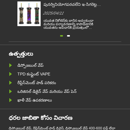
పునర్వినియోగపరచలేని ఇ-సిగరెట్లను
నిషేధించిన మొదటి EU దేశంగా
2025/04/11
బెల్జియం అవుతుంది
యువత నికోటిన్‌కు బానిస అవ్వకుండా
మరియు పర్యావరణాన్ని కాపాడటానికి
యువతను ఆపడానికి ప్రయత్నంలో
పునర్వినియోగపరచలేని వాప్‌ల అమ్మకాన్ని
నిషేధించడానికి బెల్జియం EU మొదటి దేశంగా
మారింది. పునర్వినియోగపరచలేని
ఎలక్ట్రానిక్ సిగరెట్ల అమ్మకాన్ని బెల్జియంలో
జనవరి 1 నుండి ఆరోగ్యం మరియు
పర్యావరణ మైదానంలో నిషేధించార......
ఉత్పత్తులు
డిస్పోజబుల్ వేప్
TPD కంప్లైంట్ VAPE
రీప్లేస్‌మెంట్ పాడ్ పరికరం
ఒరిజినల్ డిజైన్ వేప్ మరియు వేప్ పెన్
ఖాళీ వేప్ ఉపకరణాలు
ధరల జాబితా కోసం విచారణ
డిస్పోజబుల్ వేప్, రీప్లేస్‌మెంట్ పాడ్ డివైస్, డిస్పోజబుల్ వేప్ 400-600 పఫ్ లేదా