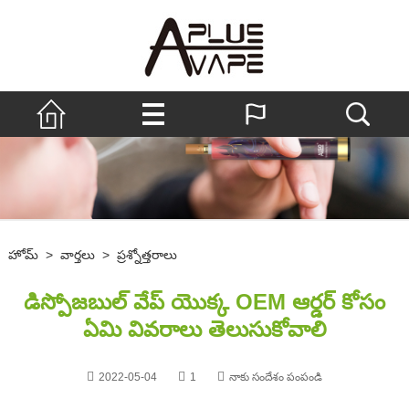
హోమ్
>
వార్తలు
>
ప్రశ్నోత్తరాలు
డిస్పోజబుల్ వేప్ యొక్క OEM ఆర్డర్ కోసం
ఏమి వివరాలు తెలుసుకోవాలి
2022-05-04
1
నాకు సందేశం పంపండి