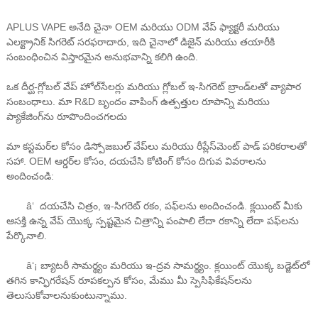
APLUS VAPE అనేది చైనా OEM మరియు ODM వేప్ ఫ్యాక్టరీ మరియు
ఎలక్ట్రానిక్ సిగరెట్ సరఫరాదారు, ఇది చైనాలో డిజైన్ మరియు తయారీకి
సంబంధించిన విస్తారమైన అనుభవాన్ని కలిగి ఉంది.
ఒక దీర్ఘ-
గ్లోబల్ వేప్ హోల్‌సేలర్లు మరియు గ్లోబల్ ఇ-సిగరెట్ బ్రాండ్‌లతో వ్యాపార
సంబంధాలు. మా R&D బృందం వాపింగ్ ఉత్పత్తుల రూపాన్ని మరియు
ప్యాకేజింగ్‌ను రూపొందించగలదు
మా కస్టమర్‌ల కోసం డిస్పోజబుల్ వేప్‌లు మరియు రీప్లేస్‌మెంట్ పాడ్ పరికరాలతో
సహా. OEM ఆర్డర్‌ల కోసం, దయచేసి కోటింగ్ కోసం దిగువ వివరాలను
అందించండి:
â‘ దయచేసి చిత్రం, ఇ-సిగరెట్ రకం, పఫ్‌లను అందించండి. క్లయింట్ మీకు
ఆసక్తి ఉన్న వేప్ యొక్క స్పష్టమైన చిత్రాన్ని పంపాలి లేదా రకాన్ని లేదా పఫ్‌లను
పేర్కొనాలి.
â‘¡ బ్యాటరీ సామర్థ్యం మరియు ఇ-ద్రవ సామర్థ్యం. క్లయింట్ యొక్క బడ్జెట్‌లో
తగిన కాన్ఫిగరేషన్ రూపకల్పన కోసం, మేము మీ స్పెసిఫికేషన్‌లను
తెలుసుకోవాలనుకుంటున్నాము.