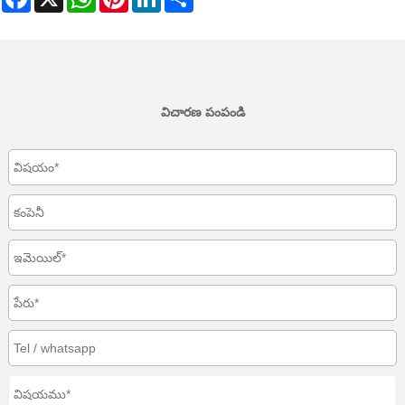
విచారణ పంపండి