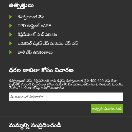
ఉత్పత్తులు
డిస్పోజబుల్ వేప్
TPD కంప్లైంట్ VAPE
రీప్లేస్‌మెంట్ పాడ్ పరికరం
ఒరిజినల్ డిజైన్ వేప్ మరియు వేప్ పెన్
ఖాళీ వేప్ ఉపకరణాలు
ధరల జాబితా కోసం విచారణ
డిస్పోజబుల్ వేప్, రీప్లేస్‌మెంట్ పాడ్ డివైస్, డిస్పోజబుల్ వేప్ 400-600 పఫ్ లేదా
ప్రైస్‌లిస్ట్ గురించి విచారణల కోసం, దయచేసి మీ ఇమెయిల్‌ను మాకు పంపండి మరియు
మేము 24 గంటలలోపు టచ్‌లో ఉంటాము.
మమ్మల్ని సంప్రదించండి