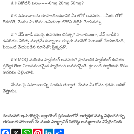
â‘¢ నికోటిన్ బలం------0mg,20mg,50mg?
â‘£ నమూనాలను రూపొందించడానికి మీ లోగో అవసరం----మీకు లోగో
లేకపోతే, మేము మీ కోసం ఉచితంగా లోగోని డిజైన్ చేయవచ్చు.
â‘¤ వేప్ బాడీ యొక్క ఉపరితల చికిత్స? సాధారణంగా, వేప్ బాడీకి 3
ఉపరితల చికిత్స మాత్రమే ఉన్నాయి: రబ్బరు నూనెతో పెయింట్ చేయబడింది;
పెయింట్ చేయబడిన నూనెతో; స్టిక్కర్లతో.
â‘¥ MOQ మరియు ప్యాకేజింగ్ అవసరం? ప్రామాణిక ప్యాకేజింగ్ ఉచితం.
ప్రత్యేక లేదా విలాసవంతమైన ప్యాకేజింగ్ అవసరమైతే, క్లయింట్ ప్యాకేజింగ్ కోసం
అదనపు చెల్లించాలి.
మేము పై సమాచారాన్ని పొందిన తర్వాత, మేము మీ కోసం ధరను ఆడిట్
చేస్తాము.
మునుపటి:
ఇ-సిగరెట్లపై ఇజ్రాయెల్ ప్రపంచంలోనే అత్యధిక పన్ను విధించవచ్చు
తరువాత:
హాంకాంగ్ మే నుండి ఎలక్ట్రానిక్ సిగరెట్ల అమ్మకాలను నిషేధించింది
Facebook
X
WhatsApp
Pinterest
LinkedIn
Share