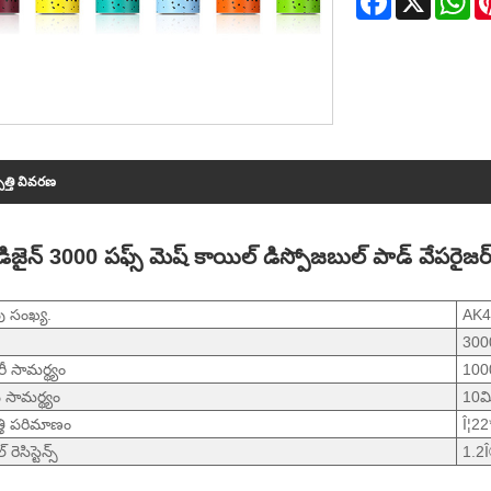
పత్తి వివరణ
 డిజైన్ 3000 పఫ్స్ మెష్ కాయిల్ డిస్పోజబుల్ పాడ్ వేపరైజర్
వు సంఖ్య.
AK4
3000
ీ సామర్థ్యం
100
 సామర్థ్యం
10మి
్తి పరిమాణం
Î¦2
రెసిస్టెన్స్
1.2