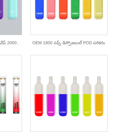
డబుల్ కలర్ బిగ్ క్లౌడ్ డిస్పోజబుల్ వేప్ 2000 పఫ్స్
OEM 1800 పఫ్స్ డిస్పోజబుల్ POD పరికరం