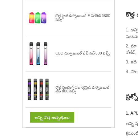
కొత్త
కొత్త ఫ్లాట్ డిస్పోజబుల్ E-సిగరెట్ 6800
పఫ్స్
1. అన్
మరియు 
2. మా ర
కోలేడ్, 
CBD డిస్పోజబుల్ వేప్ పెన్ 800 పఫ్స్
3. ఇది
4. పొగ
రోల్ ప్రింటింగ్ CE సర్టిఫైడ్ డిస్పోజబుల్
వేప్ 800 పఫ్స్
ప్రశ్
1. AP
అన్ని కొత్త ఉత్పత్తులు
అన్ని 
క్లయిం