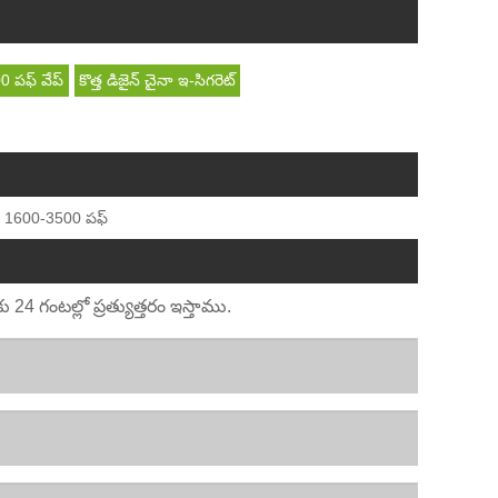
0 పఫ్ వేప్
కొత్త డిజైన్ చైనా ఇ-సిగరెట్
ప్ 1600-3500 పఫ్
4 గంటల్లో ప్రత్యుత్తరం ఇస్తాము.