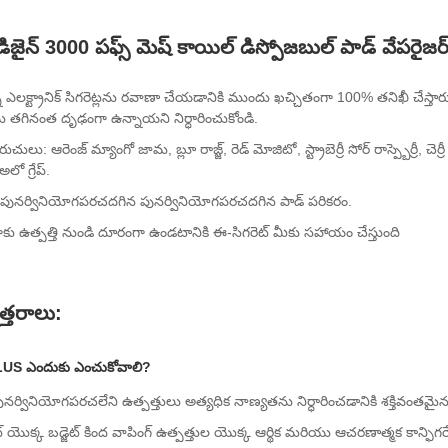
 డిజైన్ 3000 పఫ్స్ మెష్ కాయిల్ డిస్పోజబుల్ పాడ్ వేపరైజర్
ని ఎలక్ట్రానిక్ సిగరెట్లను రవాణా చేయడానికి ముందు ఖచ్చితంగా 100% తనిఖీ చేస్త
తగినంత దృఢంగా ఉన్నాయని నిర్ధారించుకోండి.
ుచులు: ఆరెంజ్ మ్యాంగో జామ, బ్లూ రాజ్జ్, రెడ్ మోజిటో, స్ట్రాబెర్రీ సోర్ రాస్ప్బెర్రీ, చెర
అలో గ్రేప్.
 పునర్వినియోగపరచదగిన పునర్వినియోగపరచదగిన పాడ్ పరికరం.
ాకు ఉత్పత్తి నుండి దూరంగా ఉండటానికి ఈ-సిగరెట్ మీకు సహాయం చేస్తుంది
నోత్తరాలు:
LUS ఎందుకు ఎంచుకోవాలి?
పునర్వినియోగపరచలేని ఉత్పత్తులు అత్యధిక నాణ్యతను నిర్ధారించడానికి శక్తివంతమై
ట్ యొక్క బడ్జెట్ కింద వాపింగ్ ఉత్పత్తుల యొక్క ఆర్థిక మరియు ఆచరణాత్మక కాన్ఫిగ