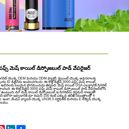
 పఫ్స్ మెష్ కాయిల్ డిస్పోజబుల్ పాడ్ వేపరైజర్
రెట్ యొక్క OEM మరియు ODM ఫ్యాక్టరీ. క్లయింట్ యొక్క అవసరాలకు
ID డిజైన్‌ను అందించగలదు. ఈ కొత్త డిజైన్ 3000 పఫ్స్ మెష్ కాయిల్
్ ఆవిరిలకు బలమైన పొగమంచును తెస్తుంది. మెష్ కాయిల్ USA ఎలక్ట్రానిక్ సిగరెట్
 పొందింది. ఈ కొత్త డిజైన్ 3000 పఫ్స్ మెష్ కాయిల్ డిస్పోజబుల్ పాడ్ వేపరైజర్‌లోని
 ఉంటుంది. మా మెష్ కాయిల్ డిస్పోజబుల్ ఇ-సిగరెట్‌లు కస్టమర్ నాణ్యతా
 భరోసా ఇవ్వడానికి మా కంపెనీ 100 కంటే ఎక్కువ తనిఖీ యంత్రాలతో 4
. ఇంకా, మేము బ్యాటరీ యొక్క UN38.3 సర్టిఫికేట్ మరియు E-లిక్విడ్ యొక్క
చగలము.
atsApp
Pinterest
LinkedIn
Share