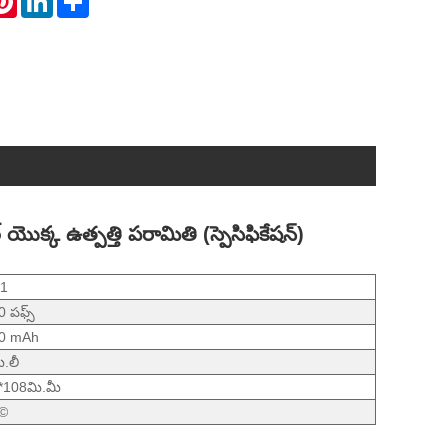
 యొక్క ఉత్పత్తి పరామితి (స్పెసిఫికేషన్)
1
 పఫ్స్
0 mAh
.లీ
2*108మి.మీ
Î©