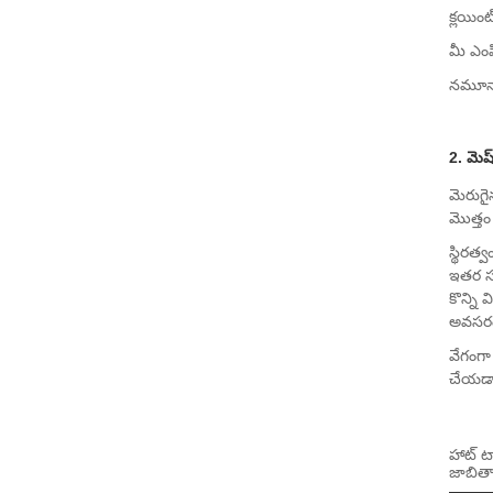
క్లయిం
మీ ఎం
నమూనా 
2. మెష
మెరుగై
మొత్తం
స్థిరత్
ఇతర సమ
కొన్ని 
అవసరం
వేగంగా
చేయడాని
హాట్ ట్
జాబిత