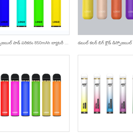
డిస్పోజబుల్ పాడ్ పరికరం 850mAh బ్యాటరీ 1600 పఫ్స్