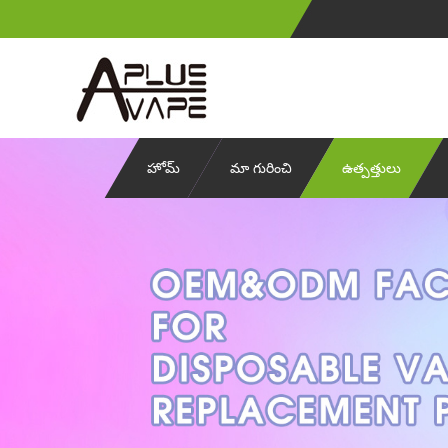
హోమ్
మా గురించి
ఉత్పత్తులు