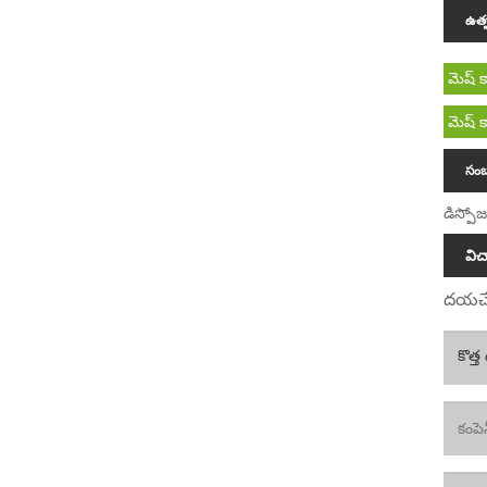
ఉత్ప
మెష్ క
మెష్ క
సంబ
డిస్పో
వి
దయచేస