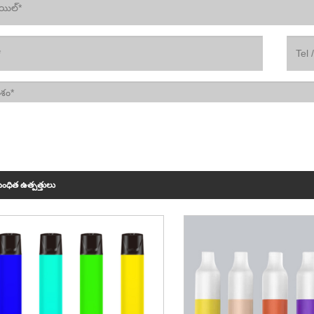
ంధిత ఉత్పత్తులు