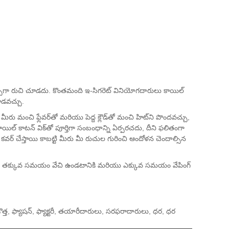
త గొప్పగా రుచి చూడదు. కొంతమంది ఇ-సిగరెట్ వినియోగదారులు కాయిల్
ూడవచ్చు.
 మీరు మంచి ఫ్లేవర్‌తో మరియు పెద్ద క్లౌడ్‌తో మంచి హిట్‌ని పొందవచ్చు,
యిల్ కాటన్ విక్‌తో పూర్తిగా సంబంధాన్ని ఏర్పరచదు, దీని ఫలితంగా
్ని కవర్ చేస్తాయి కాబట్టి మీరు మీ రుచుల గురించి ఆందోళన చెందాల్సిన
యి, ఇది తక్కువ సమయం వేచి ఉండటానికి మరియు ఎక్కువ సమయం వేపింగ్
రికొత్త, ఫ్యాషన్, ఫ్యాక్టరీ, తయారీదారులు, సరఫరాదారులు, ధర, ధర