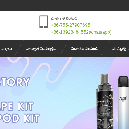
మాకు కాల్ చేయండి
+86-755-27907695
+86-13928484552(whatsapp)
వార్తలు
నాణ్యత నియంత్రణ
విచారణ పంపండి
మమ్మల్ని 