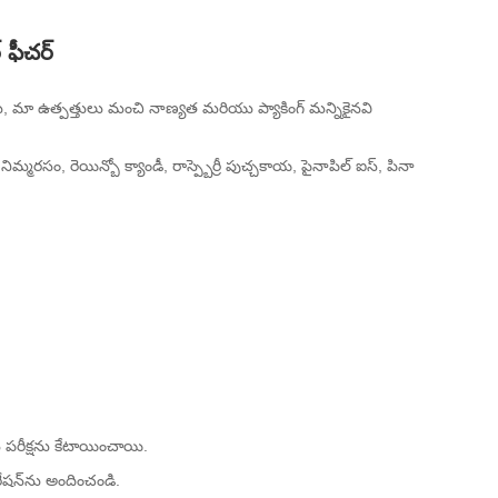
 ఫీచర్
ారు, మా ఉత్పత్తులు మంచి నాణ్యత మరియు ప్యాకింగ్ మన్నికైనవి
్రీ నిమ్మరసం, రెయిన్బో క్యాండీ, రాస్ప్బెర్రీ పుచ్చకాయ, పైనాపిల్ ఐస్, పినా
న పరీక్షను కేటాయించాయి.
రేషన్‌ను అందించండి.