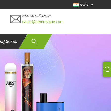
తెలుగు
మాకు ఇమెయిల్ చేయండి
sales@oemofvape.com
సంప్రదించండి