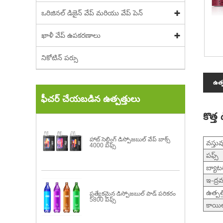
ఒరిజినల్ డిజైన్ వేప్ మరియు వేప్ పెన్
ఖాళీ వేప్ ఉపకరణాలు
నికోటిన్ పర్సు
ఉత్
ఫీచర్ చేయబడిన ఉత్పత్తులు
కొత్త
హాట్ సెల్లింగ్ డిస్పోజబుల్ వేప్ బాక్స్
వస్తు
4000 పఫ్స్
పఫ్స్
బ్యాటర
ఇ-ద్రవ
ఉత్పత
ప్రత్యేకమైన డిస్పోజబుల్ పాడ్ పరికరం
5800 పఫ్స్
కాయిల్ 