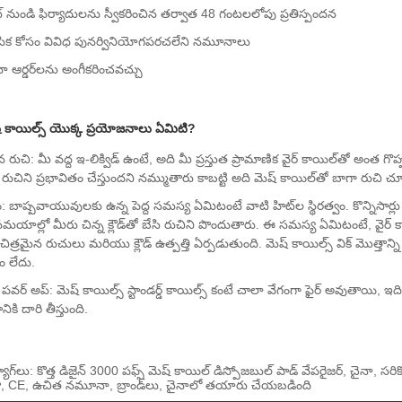
ట్ నుండి ఫిర్యాదులను స్వీకరించిన తర్వాత 48 గంటలలోపు ప్రతిస్పందన
పిక కోసం వివిధ పునర్వినియోగపరచలేని నమూనాలు
ఆర్డర్‌లను అంగీకరించవచ్చు
్ కాయిల్స్ యొక్క ప్రయోజనాలు ఏమిటి?
న రుచి: మీ వద్ద ఇ-లిక్విడ్ ఉంటే, అది మీ ప్రస్తుత ప్రామాణిక వైర్ కాయిల్‌తో అం
 రుచిని ప్రభావితం చేస్తుందని నమ్ముతారు కాబట్టి అది మెష్ కాయిల్‌తో బాగా రుచి చ
వం: బాష్పవాయువులకు ఉన్న పెద్ద సమస్య ఏమిటంటే వాటి హిట్‌ల స్థిరత్వం. కొన్నిసార్లు
యాల్లో మీరు చిన్న క్లౌడ్‌తో బేసి రుచిని పొందుతారు. ఈ సమస్య ఏమిటంటే, వైర్ కా
విచిత్రమైన రుచులు మరియు క్లౌడ్ ఉత్పత్తి ఏర్పడుతుంది. మెష్ కాయిల్స్ విక్ మొత్తాన
 లేదు.
 పవర్ అప్: మెష్ కాయిల్స్ స్టాండర్డ్ కాయిల్స్ కంటే చాలా వేగంగా ఫైర్ అవుతా
కి దారి తీస్తుంది.
యాగ్‌లు: కొత్త డిజైన్ 3000 పఫ్స్ మెష్ కాయిల్ డిస్పోజబుల్ పాడ్ వేపరైజర్, చైనా, స
ా, CE, ఉచిత నమూనా, బ్రాండ్‌లు, చైనాలో తయారు చేయబడింది