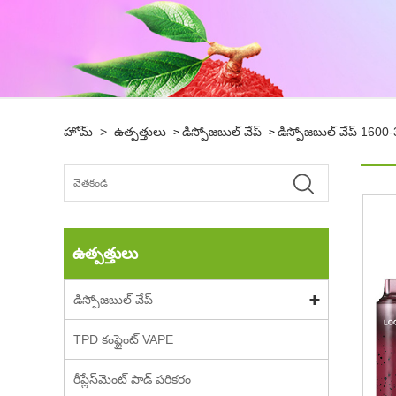
హోమ్
>
ఉత్పత్తులు
డిస్పోజబుల్ వేప్
డిస్పోజబుల్ వేప్ 1600
>
>
ఉత్పత్తులు
డిస్పోజబుల్ వేప్
TPD కంప్లైంట్ VAPE
రీప్లేస్‌మెంట్ పాడ్ పరికరం