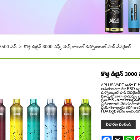
-3500 పఫ్
>
కొత్త డిజైన్ 3000 పఫ్స్ మెష్ కాయిల్ డిస్పోజబుల్ పాడ్ వేపరైజర్
కొత్త డిజైన్ 3000
APLUS VAPE అనేది E-సిగ
అనుగుణంగా మా R&D బృందం 
డిస్పోజబుల్ పాడ్ వేపరైజర
మార్కెట్లో బాగా ప్రాచుర్యం
ప్రతి భాగం అధిక నాణ్యతతో
ప్రమాణాలకు చేరుకుంటాయని
ప్రయోగశాలలను కలిగి ఉంది
FDA సర్టిఫికేట్‌ను అందిం
విచారణ పంపండి
Facebook
X
Wh