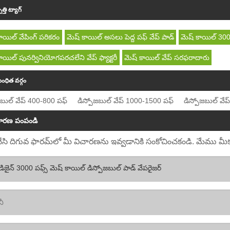
త్తి ట్యాగ్
ాయిల్ వేపింగ్ పరికరం
మెష్ కాయిల్ అసలు పెద్ద పఫ్ వేప్ పాడ్
మెష్ కాయిల్ 300
ాయిల్ పునర్వినియోగపరచలేని వేప్ ఫ్యాక్టరీ
మెష్ కాయిల్ వేప్ సరఫరాదారు
ంధిత వర్గం
జబుల్ వేప్ 400-800 పఫ్
డిస్పోజబుల్ వేప్ 1000-1500 పఫ్
డిస్పోజబుల్ వే
చారణ పంపండి
ి దిగువ ఫారమ్‌లో మీ విచారణను ఇవ్వడానికి సంకోచించకండి. మేము మీకు 2