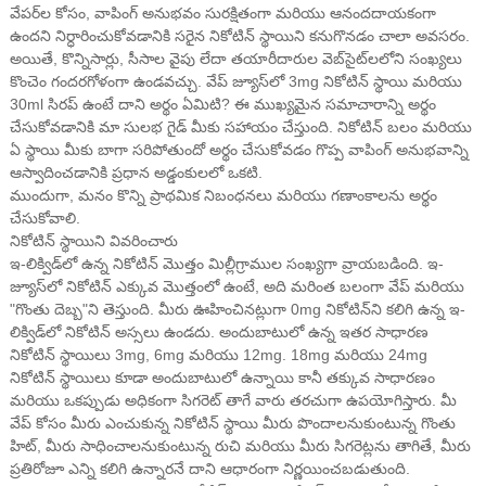
వేపర్‌ల కోసం, వాపింగ్ అనుభవం సురక్షితంగా మరియు ఆనందదాయకంగా
ఉందని నిర్ధారించుకోవడానికి సరైన నికోటిన్ స్థాయిని కనుగొనడం చాలా అవసరం.
అయితే, కొన్నిసార్లు, సీసాల వైపు లేదా తయారీదారుల వెబ్‌సైట్‌లలోని సంఖ్యలు
కొంచెం గందరగోళంగా ఉండవచ్చు. వేప్ జ్యూస్‌లో 3mg నికోటిన్ స్థాయి మరియు
30ml సిరప్ ఉంటే దాని అర్థం ఏమిటి? ఈ ముఖ్యమైన సమాచారాన్ని అర్థం
చేసుకోవడానికి మా సులభ గైడ్ మీకు సహాయం చేస్తుంది. నికోటిన్ బలం మరియు
ఏ స్థాయి మీకు బాగా సరిపోతుందో అర్థం చేసుకోవడం గొప్ప వాపింగ్ అనుభవాన్ని
ఆస్వాదించడానికి ప్రధాన అడ్డంకులలో ఒకటి.
ముందుగా, మనం కొన్ని ప్రాథమిక నిబంధనలు మరియు గణాంకాలను అర్థం
చేసుకోవాలి.
నికోటిన్ స్థాయిని వివరించారు
ఇ-లిక్విడ్‌లో ఉన్న నికోటిన్ మొత్తం మిల్లీగ్రాముల సంఖ్యగా వ్రాయబడింది. ఇ-
జ్యూస్‌లో నికోటిన్ ఎక్కువ మొత్తంలో ఉంటే, అది మరింత బలంగా వేప్ మరియు
"గొంతు దెబ్బ"ని తెస్తుంది. మీరు ఊహించినట్లుగా 0mg నికోటిన్‌ని కలిగి ఉన్న ఇ-
లిక్విడ్‌లో నికోటిన్ అస్సలు ఉండదు. అందుబాటులో ఉన్న ఇతర సాధారణ
నికోటిన్ స్థాయిలు 3mg, 6mg మరియు 12mg. 18mg మరియు 24mg
నికోటిన్ స్థాయిలు కూడా అందుబాటులో ఉన్నాయి కానీ తక్కువ సాధారణం
మరియు ఒకప్పుడు అధికంగా సిగరెట్ తాగే వారు తరచుగా ఉపయోగిస్తారు. మీ
వేప్ కోసం మీరు ఎంచుకున్న నికోటిన్ స్థాయి మీరు పొందాలనుకుంటున్న గొంతు
హిట్, మీరు సాధించాలనుకుంటున్న రుచి మరియు మీరు సిగరెట్లను తాగితే, మీరు
ప్రతిరోజూ ఎన్ని కలిగి ఉన్నారనే దాని ఆధారంగా నిర్ణయించబడుతుంది.