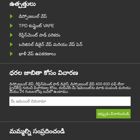
ఉత్పత్తులు
డిస్పోజబుల్ వేప్
TPD కంప్లైంట్ VAPE
రీప్లేస్‌మెంట్ పాడ్ పరికరం
ఒరిజినల్ డిజైన్ వేప్ మరియు వేప్ పెన్
ఖాళీ వేప్ ఉపకరణాలు
ధరల జాబితా కోసం విచారణ
డిస్పోజబుల్ వేప్, రీప్లేస్‌మెంట్ పాడ్ డివైస్, డిస్పోజబుల్ వేప్ 400-600 పఫ్ లేదా
ప్రైస్‌లిస్ట్ గురించి విచారణల కోసం, దయచేసి మీ ఇమెయిల్‌ను మాకు పంపండి మరియు
మేము 24 గంటలలోపు టచ్‌లో ఉంటాము.
మమ్మల్ని సంప్రదించండి