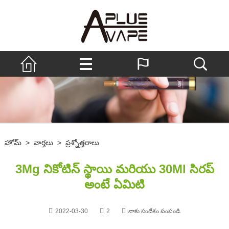
హోమ్
>
వార్తలు
>
ప్రశ్నోత్తరాలు
3Mg నికోటిన్ స్థాయి మరియు 30Ml సిరప్
అంటే ఏమిటి
2022-03-30
2
నాకు సందేశం పంపండి