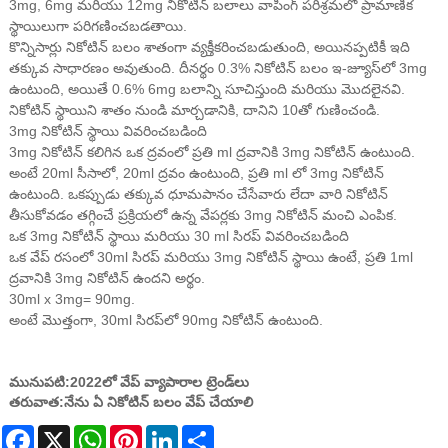
3mg, 6mg మరియు 12mg నికోటిన్ బలాలు వాపింగ్ పరిశ్రమలో ప్రామాణిక
స్థాయిలుగా పరిగణించబడతాయి.
కొన్నిసార్లు నికోటిన్ బలం శాతంగా వ్యక్తీకరించబడుతుంది, అయినప్పటికీ ఇది
తక్కువ సాధారణం అవుతుంది. దీనర్థం 0.3% నికోటిన్ బలం ఇ-జ్యూస్‌లో 3mg
ఉంటుంది, అయితే 0.6% 6mg బలాన్ని సూచిస్తుంది మరియు మొదలైనవి.
నికోటిన్ స్థాయిని శాతం నుండి మార్చడానికి, దానిని 10తో గుణించండి.
3mg నికోటిన్ స్థాయి వివరించబడింది
3mg నికోటిన్ కలిగిన ఒక ద్రవంలో ప్రతి ml ద్రవానికి 3mg నికోటిన్ ఉంటుంది.
అంటే 20ml సీసాలో, 20ml ద్రవం ఉంటుంది, ప్రతి ml లో 3mg నికోటిన్
ఉంటుంది. ఒకప్పుడు తక్కువ ధూమపానం చేసేవారు లేదా వారి నికోటిన్
తీసుకోవడం తగ్గించే ప్రక్రియలో ఉన్న వేపర్లకు 3mg నికోటిన్ మంచి ఎంపిక.
ఒక 3mg నికోటిన్ స్థాయి మరియు 30 ml సిరప్ వివరించబడింది
ఒక వేప్ రసంలో 30ml సిరప్ మరియు 3mg నికోటిన్ స్థాయి ఉంటే, ప్రతి 1ml
ద్రవానికి 3mg నికోటిన్ ఉందని అర్థం.
30ml x 3mg= 90mg.
అంటే మొత్తంగా, 30ml సిరప్‌లో 90mg నికోటిన్ ఉంటుంది.
మునుపటి:
2022లో వేప్ వ్యాపారాల ట్రెండ్‌లు
తరువాత:
నేను ఏ నికోటిన్ బలం వేప్ చేయాలి
Facebook
X
WhatsApp
Pinterest
LinkedIn
Share