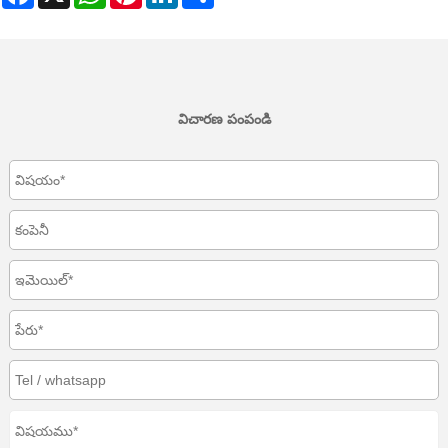
విచారణ పంపండి