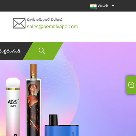
తెలుగు
మాకు ఇమెయిల్ చేయండి
sales@oemofvape.com
సంప్రదించండి