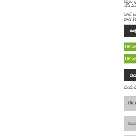
మీరు బ
వేప్ ప
హాట్ ట్
పాడ్ కి
ఉత్ప
UK హాట్
UK మా
వి
దయచేస