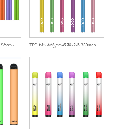
TPD ఎలక్ట్రానిక్ సిగరెట్ 500mah లిథియం బ్యాటరీ
TPD స్లిమ్ డిస్పోజబుల్ వేప్ పెన్ 350mah బ్యాటరీ