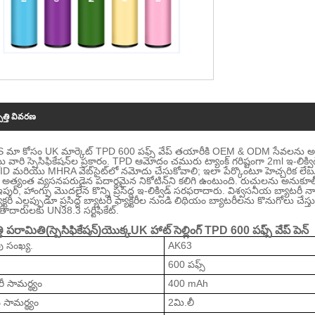
పత్తి వివరణ
మా కోసం UK మార్కెట్ TPD 600 పఫ్స్ వేప్ తయారీకి OEM & ODM సేవలను అంద
్లు వారి స్పెసిఫికేషన్‌ల ప్రకారం. TPD ఆమోదం చమురు ట్యాంక్ గరిష్టంగా 2ml ఇ-లిక్వ
D మరియు MHRA వెబ్‌సైట్‌లో నమోదు చేసుకోవాలి; ఇలా పేర్కొంటూ హెచ్చరిక లేబుల
తి అత్యంత వ్యసనపరుడైన పదార్థమైన నికోటిన్‌ని కలిగి ఉంటుంది. రుచులను అనుకూ
 ఇపుర్, హాంగ్ఫు మొదలైన కొన్ని ప్రసిద్ధ ఇ-లిక్విడ్ సరఫరాదారు. విశ్వసనీయ బ్యాటరీ
క్టరీ ఎల్లప్పుడూ ప్రసిద్ధ బ్యాటరీ ఫ్యాక్టరీల నుండి లిథియం బ్యాటరీలను కొనుగోలు చేస్త
ాదారులకు UN38.3 సర్టిఫికేట్.
తి పరామితి(
స్పెసిఫికేషన్
)
యొక్క
UK హాట్ సెల్లింగ్ TPD 600 పఫ్స్ వేప్ పెన్
వు సంఖ్య.
AK63
600 పఫ్స్
ీ సామర్థ్యం
400 mAh
 సామర్థ్యం
2మి.లీ