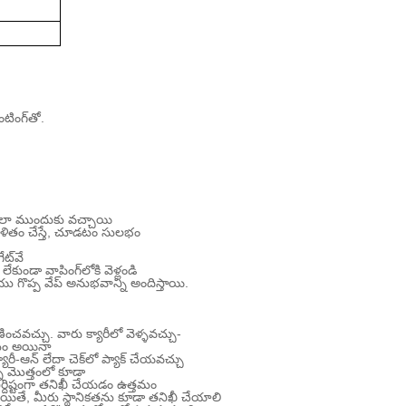
ంటింగ్‌తో.
చాలా ముందుకు వచ్చాయి
ిళితం చేస్తే, చూడటం సులభం
ట్‌వే
ేకుండా వాపింగ్‌లోకి వెళ్లండి
ు గొప్ప వేప్ అనుభవాన్ని అందిస్తాయి.
చవచ్చు. వారు క్యారీలో వెళ్ళవచ్చు-
కోసం అయినా
రీ-ఆన్ లేదా చెక్‌లో ప్యాక్ చేయవచ్చు
్న మొత్తంలో కూడా
నిర్దిష్టంగా తనిఖీ చేయడం ఉత్తమం
లయితే, మీరు స్థానికతను కూడా తనిఖీ చేయాలి