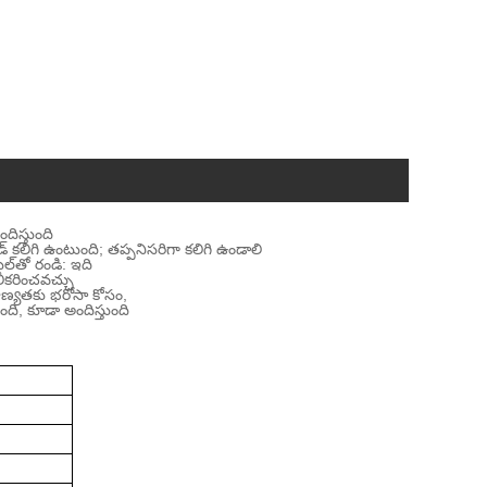
ిస్తుంది
ిడ్ కలిగి ఉంటుంది; తప్పనిసరిగా కలిగి ఉండాలి
్‌తో రండి: ఇది
లీకరించవచ్చు
 నాణ్యతకు భరోసా కోసం,
ుంది, కూడా అందిస్తుంది