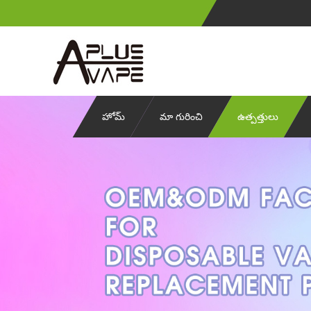
హోమ్
మా గురించి
ఉత్పత్తులు