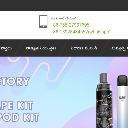
మాకు కాల్ చేయండి
+86-755-27907695
+86-13928484552(whatsapp)
వార్తలు
నాణ్యత నియంత్రణ
విచారణ పంపండి
మమ్మల్ని 