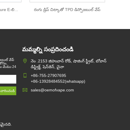
డిస్పోజబుల్ పాడ్ పరికరం 0mg Ipure E-లిక్విడ్ నికోటిన్
రంగు డ్రిప్ చిట్కాతో TPD డిస్పోజబుల్ వేప్
మమ్మల్ని సంప్రదించండి
పోజబుల్ వేప్
నెం .2153 జిహువాన్ రోడ్, షాజింగ్ స్ట్రీట్, బోవాన్
 కోసం,
డిస్ట్రిక్ట్, షెన్‌జెన్, చైనా
యు మేము 24
+86-755-27907695
+86-13928484552(whatsapp)
sales@oemofvape.com
వడమైనది.