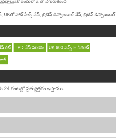
 నిషేధాలు
â€”ఇందులో a తో ఎగురుతుంది
UKలో హాట్ సేల్స్ వేప్, బ్రిటిష్ డిస్పోజబుల్ వేప్, బ్రిటిష్ డిస్పోజబుల్
్ కిట్
TPD వేప్ పరికరం
UK 600 పఫ్స్ E-సిగరెట్
ార్
4 గంటల్లో ప్రత్యుత్తరం ఇస్తాము.