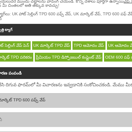
యలుదేరే ముందు చట్టాలను వాపింగ్ చేయండి. కొన్ని దేశాలు పూర్తిగా ఉన్నాయి
వేప్
ెన్ మీ చింతలలో అతి తక్కువ కావచ్చు!
యాగ్‌లు: UK హాట్ సెల్లింగ్ TPD 600 పఫ్స్ వేప్, UK మార్కెట్ వేప్, TPD 600 పఫ్ వేప్, 
ట్
త్తి ట్యాగ్
 సెల్లింగ్ వేప్ పెన్
UK మార్కెట్ TPD వేప్
TPD ఆమోదం వేప్
UK ఆమోదం వేప
ర్కెట్ TPD పరికరం
ప్రీమియం TPD డిస్పోజబుల్ కంప్లైంట్ వేప్
OEM 600 పఫ్ బ
చారణ పంపండి
ి దిగువ ఫారమ్‌లో మీ విచారణను ఇవ్వడానికి సంకోచించకండి. మేము మీకు 2