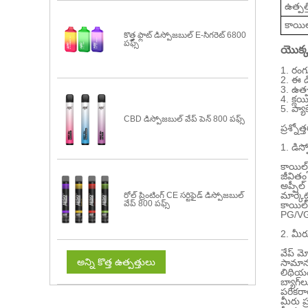
ఉత్పత
కాయిల్ 
కొత్త ఫ్లాట్ డిస్పోజబుల్ E-సిగరెట్ 6800
పఫ్స్
యొక్క
1. రంగ
2. ఈ డ
3. ఉత్
4. క్లయ
5. ప్య
CBD డిస్పోజబుల్ వేప్ పెన్ 800 పఫ్స్
ప్రశ్నోత
1. డిస
కాయిల్
జీవితం
అప్పీల్
మార్కె
రోల్ ప్రింటింగ్ CE సర్టిఫైడ్ డిస్పోజబుల్
వేప్ 800 పఫ్స్
కాయిల్ 
PG/VG 
2. మీర
వేప్ మ
అన్ని కొత్త ఉత్పత్తులు
సామాను
లిథియం
బ్యాగ్
పరికరా
మీరు ప