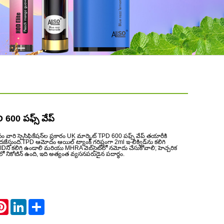
600 పఫ్స్ వేప్
వారి స్పెసిఫికేషన్‌ల ప్రకారం UK మార్కెట్ TPD 600 పఫ్స్ వేప్ తయారీకి
ుంది.TPD ఆమోదం ఆయిల్ ట్యాంక్ గరిష్టంగా 2ml ఇ-లిక్విడ్‌ను కలిగి
IDని కలిగి ఉండాలి మరియు MHRA వెబ్‌సైట్‌లో నమోదు చేసుకోవాలి; హెచ్చరిక
ిలో నికోటిన్ ఉంది, ఇది అత్యంత వ్యసనపరుడైన పదార్థం.
atsApp
Pinterest
LinkedIn
Share