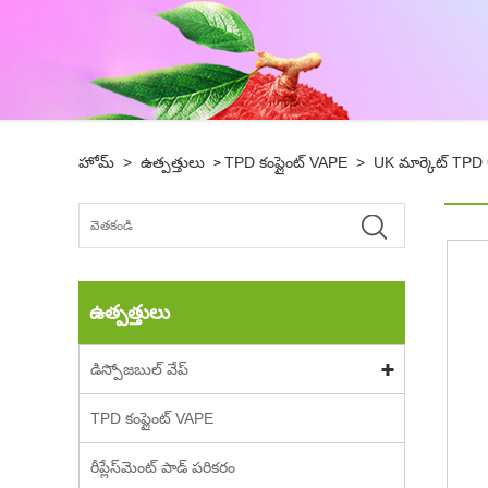
హోమ్
>
ఉత్పత్తులు
TPD కంప్లైంట్ VAPE
>
UK మార్కెట్ TPD 6
>
ఉత్పత్తులు
డిస్పోజబుల్ వేప్
TPD కంప్లైంట్ VAPE
రీప్లేస్‌మెంట్ పాడ్ పరికరం