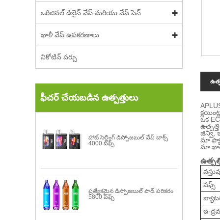
ఒరిజినల్ డిజైన్ వేప్ మరియు వేప్ పెన్
ఖాళీ వేప్ ఉపకరణాలు
నికోటిన్ పర్సు
ఉత్
ఫీచర్ చేయబడిన ఉత్పత్తులు
APLUS 
క్లయింట
ఒక ECI
ఉత్పత్
జిన్వి,
హాట్ సెల్లింగ్ డిస్పోజబుల్ వేప్ బాక్స్
మా ఫ్యా
4000 పఫ్స్
మా ఖాత
ఉత్పత్
వస్తు
పఫ్స్
ప్రత్యేకమైన డిస్పోజబుల్ పాడ్ పరికరం
5800 పఫ్స్
బ్యాటర
ఇ-ద్రవ