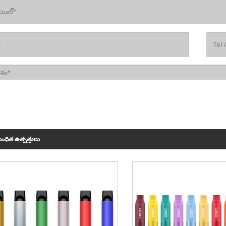
ంధిత ఉత్పత్తులు