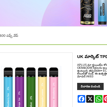
00 పఫ్స్ వేప్
UK మార్కెట్ TPD 
APLUS మా క్లయింట్‌ల కోసం 
OEM&ODM సేవలను అందజేస్త
ఉంటుంది; తప్పనిసరిగా EC
లేబుల్‌తో రండి: ఈ ఉత్పత్త
మోడల్:AK63
విచారణ పంపండి
Facebook
X
Wh