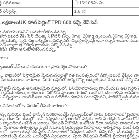
్తి పరిమాణం
Ï†16*108మి.మీ
రెసిస్టెన్స్
1.6 Î©
 లక్షణాలు
UK హాట్ సెల్లింగ్ TPD 600 పఫ్స్ వేప్ పెన్
ు మరియు రుచిని అనుకూలీకరించవచ్చు.
ిస్పోజబుల్ వేప్ పెన్ యొక్క నికోటిన్ బలం 0mg, 20mg ఉంటుంది
,30mg,50mg
.
పత్తి యొక్క స్వరూపం ఐచ్ఛికం కావచ్చు
ఎల్: డబ్ల్యు
ఆక్సిడైజ్డ్ లేదా రబ్బర్ ఆయిల్ పెయి
ింట్ ద్వారా ఇ-లిక్విడ్ బ్రాండ్‌ను పేర్కొనవచ్చు.
ాకేజీని కూడా అనుకూలీకరించవచ్చు.
్తరాలు:
్పోజబుల్ వేప్‌లు ఎందుకు బాగా ప్రాచుర్యం పొందాయి?
స్, బ్యాటరీలో విస్తారమైన మెరుగుదలలతో గత సంవత్సరంలో డిస్పోజబుల్ వేప్‌లు 
 మరియు రూప కారకాలు. మీరు ఆఫర్‌లో ఉన్న కొన్ని అద్భుతమైన రుచులతో దీన్ని మ
ట్లో కానీ మరింత అనుకూలమైన మార్గంలో. వినియోగదారులు పొందేందుకు అవి సరైన గే
రీప్లేస్‌మెంట్‌లు, బ్యాటరీలు, నికోటిన్ స్థాయిల గురించి ఆందోళన చెందాల్సిన అవసరం ల
నిష్పత్తులు. అంతిమంగా అవి ఉపయోగించడానికి సులభమైనవి, పాకెట్-ఫ్రెండ్లీ మరియ
ు విమానంలో ఇ-సిగరెట్ తీసుకురాగలరా?
ోడ్స్ మరియు వంటి వాపింగ్ పరికరాలు
వేప్ పెన్నులు
మీతో పాటు విమానాలలో ప్రయాణిం
పై లేదా మీ జేబుల్లో. కానీ ఎప్పుడూ చెక్డ్ లగేజీలో పెట్టరు. అది ఏ రకమైన వాప్‌ల 
 బ్యాటరీలను కలిగి ఉంటాయి. అయితే నికోటిన్ ఇ-లిక్విడ్ లేదా అదనపు పాడ్‌లను క్యా
‌లు, గంజాయి ఉత్పత్తులు వంటి సమాఖ్య నియంత్రణ పదార్థాలు- అవశేషాలు వంటి చిన
లలో- చాలా యునైటెడ్ స్టేట్స్ విమానాలలో నిషేధించబడింది. దీన్ని రిస్క్ చేయవద్దు. 
్రయాణించే ముందు ఎయిర్‌లైన్ నియమాలు. మీరు తెలియని దేశానికి ప్రయాణిస్తున్నట్