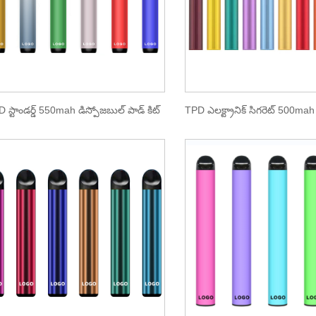
 స్టాండర్డ్ 550mah డిస్పోజబుల్ పాడ్ కిట్